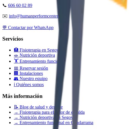
📞
606 60 02 89
✉️
info@humanperformcenter.com
💬 Contactar por WhatsApp
Servicios
🏥 Fisioterapia en Segovia
🥗 Nutrición deportiva
🏋️ Entrenamiento funcional
📅 Reservar sesión
🏢 Instalaciones
👥 Nuestro equipo
ℹ️ Quiénes somos
Más información
📝 Blog de salud y deporte
→ Fisioterapia para el dolor de espalda
→ Nutrición deportiva en Segovia
→ Entrenamiento funcional en Guadarrama