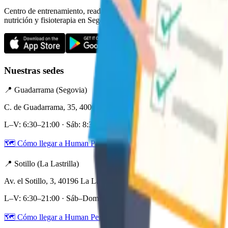
Centro de entrenamiento, readaptación de lesiones,
nutrición y fisioterapia en Segovia.
Nuestras sedes
📍 Guadarrama (Segovia)
C. de Guadarrama, 35, 40006 Segovia
L–V: 6:30–21:00 · Sáb: 8:30–13:00
🗺️ Cómo llegar a Human Perform Segovia
📍 Sotillo (La Lastrilla)
Av. el Sotillo, 3, 40196 La Lastrilla, Segovia
L–V: 6:30–21:00 · Sáb–Dom: Cerrado
🗺️ Cómo llegar a Human Perform Sotillo