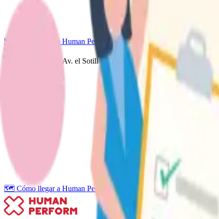
🗺️ Cómo llegar a Human Perform Segovia (Guadarrama)
📍 Sede Sotillo — Av. el Sotillo 3, 40196 La Lastrilla, Segovia
🗺️ Cómo llegar a Human Perform Sotillo (La Lastrilla)