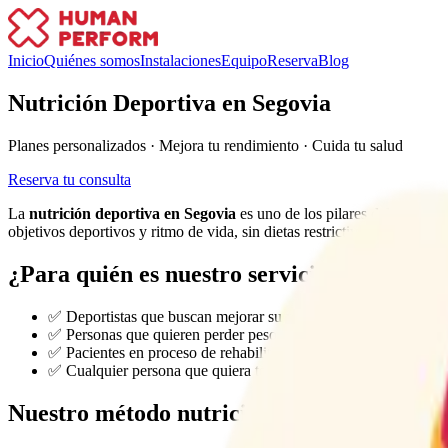
Inicio
Quiénes somos
Instalaciones
Equipo
Reserva
Blog
Nutrición Deportiva en Segovia
Planes personalizados · Mejora tu rendimiento · Cuida tu salud
Reserva tu consulta
La
nutrición deportiva en Segovia
es uno de los pilares del rendimi
objetivos deportivos y ritmo de vida, sin dietas restrictivas ni solucion
¿Para quién es nuestro servicio?
✅ Deportistas que buscan mejorar su rendimiento o composició
✅ Personas que quieren perder peso de forma sostenible sin pa
✅ Pacientes en proceso de rehabilitación que necesitan soporte 
✅ Cualquier persona que quiera tener una relación saludable co
Nuestro método nutricional