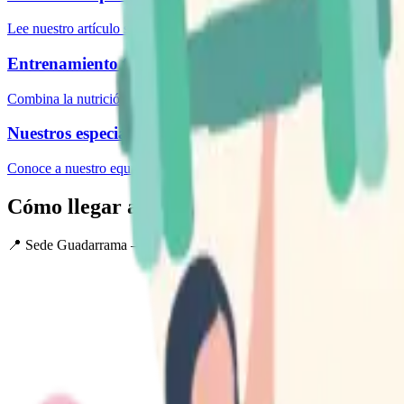
Lee nuestro artículo sobre nutrición deportiva para deportistas.
Entrenamiento funcional en Guadarrama
Combina la nutrición con un entrenamiento funcional de calidad.
Nuestros especialistas en nutrición
Conoce a nuestro equipo de dietistas-nutricionistas en Segovia.
Cómo llegar a Human Perform
📍 Sede Guadarrama — C. de Guadarrama 35, 40006 Segovia