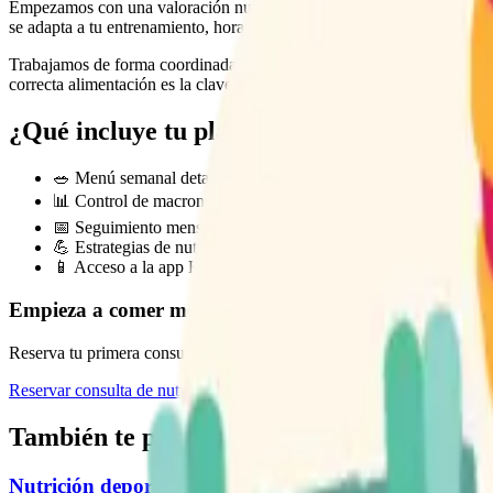
Empezamos con una valoración nutricional completa que incluye análisi
se adapta a tu entrenamiento, horarios y preferencias alimentarias.
Trabajamos de forma coordinada con nuestro equipo de entrenadores y 
correcta alimentación es la clave para alcanzar tus objetivos en el men
¿Qué incluye tu plan?
🥗 Menú semanal detallado adaptado a tus gustos
📊 Control de macronutrientes y micronutrientes esenciales
📅 Seguimiento mensual con ajustes según tu progreso
💪 Estrategias de nutrición peri-entrenamiento
📱 Acceso a la app Human Perform para un seguimiento conti
Empieza a comer mejor hoy
Reserva tu primera consulta de nutrición deportiva en Segovia.
Reservar consulta de nutrición
También te puede interesar
Nutrición deportiva en Segovia: claves para mejorar 