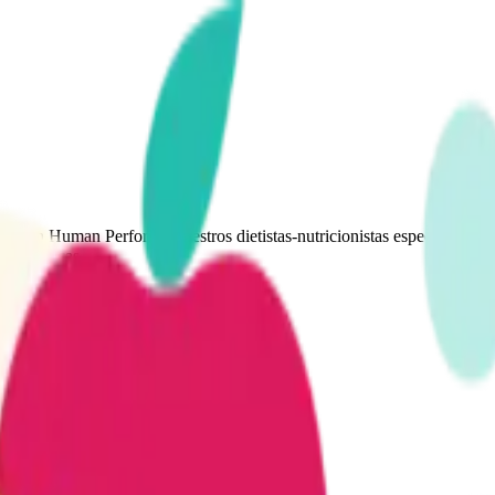
ento en Human Perform. Nuestros dietistas-nutricionistas especializados
es genéricas.
n corporal
sar hambre
nutricional
n la alimentación